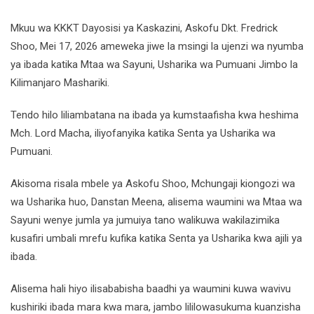
Mkuu wa KKKT Dayosisi ya Kaskazini, Askofu Dkt. Fredrick
Shoo, Mei 17, 2026 ameweka jiwe la msingi la ujenzi wa nyumba
ya ibada katika Mtaa wa Sayuni, Usharika wa Pumuani Jimbo la
Kilimanjaro Mashariki.
Tendo hilo liliambatana na ibada ya kumstaafisha kwa heshima
Mch. Lord Macha, iliyofanyika katika Senta ya Usharika wa
Pumuani.
Akisoma risala mbele ya Askofu Shoo, Mchungaji kiongozi wa
wa Usharika huo, Danstan Meena, alisema waumini wa Mtaa wa
Sayuni wenye jumla ya jumuiya tano walikuwa wakilazimika
kusafiri umbali mrefu kufika katika Senta ya Usharika kwa ajili ya
ibada.
Alisema hali hiyo ilisababisha baadhi ya waumini kuwa wavivu
kushiriki ibada mara kwa mara, jambo lililowasukuma kuanzisha